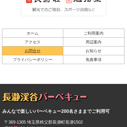
ツ
先
本
頭
文
へ
の
戻
先
る
ホーム
ご利用案内
頭
へ
アクセス
周辺案内
戻
現在のページ
お問合せ
お知らせ
る
プライバシーポリシー
免責事項
長瀞渓谷バーベキュ
みんなで楽しいバーベキュー200名さままでご利用可
ー
〒369-1305 埼玉県秩父郡長瀞町長瀞1502