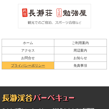
ン
ー
テ
ジ
ン
の
ツ
先
本
頭
文
へ
の
戻
先
る
ホーム
ご利用案内
頭
アクセス
周辺案内
へ
戻
お問合せ
お知らせ
る
現在のページ
プライバシーポリシー
免責事項
長瀞渓谷バーベキュ