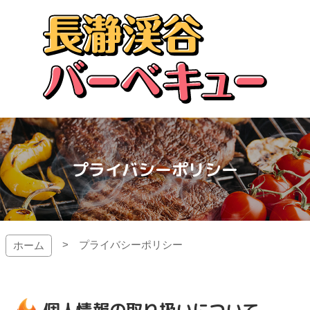
コ
ン
テ
ン
ツ
本
文
長瀞渓谷バーベキュー
へ
ス
キ
ッ
プライバシーポリシー
プ
ジ
プライバシーポリシー
ホーム