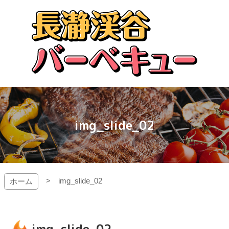
コ
ン
テ
ン
ツ
本
文
長瀞渓谷バーベキュー
へ
ス
キ
ッ
img_slide_02
プ
img_slide_02
ホーム