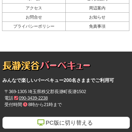
へ
アクセス
周辺案内
戻
お問合せ
お知らせ
る
プライバシーポリシー
免責事項
長瀞渓谷バーベキュ
みんなで楽しいバーベキュー200名さままでご利用可
ー
〒369-1305 埼玉県秩父郡長瀞町長瀞1502
電話
090-3439-2238
受付時間
8時から21時まで
PC版に切り替える