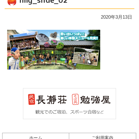
img_slide_02
2020年3月13日
コ
ペ
ン
ー
テ
ジ
ン
の
ツ
先
本
頭
文
へ
の
戻
先
る
ホーム
ご利用案内
頭