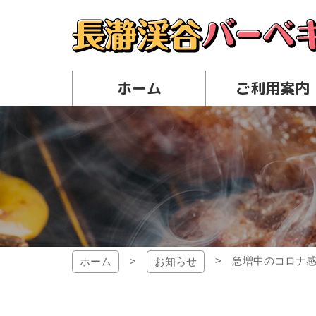
コ
ン
テ
ン
長瀞渓谷バーベキュ
ツ
ホーム
ご利用案内
本
文
へ
ス
キ
ッ
プ
急増中のコロナ
ホーム
お知らせ