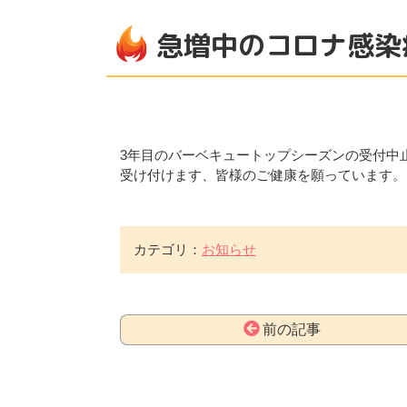
急増中のコロナ感染
3年目のバーベキュートップシーズンの受付中
受け付けます、皆様のご健康を願っています。
カテゴリ：
お知らせ
前の記事
コ
ペ
ン
ー
テ
ジ