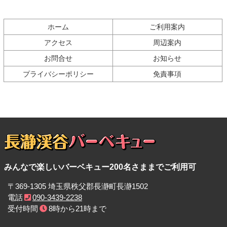
の
戻
先
る
ホーム
ご利用案内
頭
へ
アクセス
周辺案内
戻
お問合せ
お知らせ
る
プライバシーポリシー
免責事項
長瀞渓谷バーベキュ
みんなで楽しいバーベキュー200名さままでご利用可
ー
〒369-1305 埼玉県秩父郡長瀞町長瀞1502
電話
090-3439-2238
受付時間
8時から21時まで