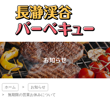
コ
ン
テ
ン
ツ
本
文
長瀞渓谷バーベキュー
へ
ス
キ
ッ
お知らせ
プ
ホーム
お知らせ
無期限の営業お休みについて