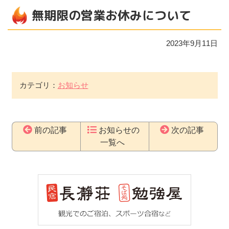
無期限の営業お休みについて
2023年9月11日
カテゴリ：
お知らせ
前の記事
お知らせの
次の記事
一覧へ
コ
ペ
ン
ー
テ
ジ
ン
の
ツ
先
本
頭
文
へ