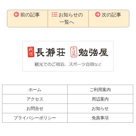
前の記事
お知らせの
次の記事
一覧へ
コ
ペ
ン
ー
テ
ジ
ン
の
ツ
先
本
頭
文
へ
の
戻
先
る
ホーム
ご利用案内
頭
へ
アクセス
周辺案内
戻
お問合せ
お知らせ
る
プライバシーポリシー
免責事項