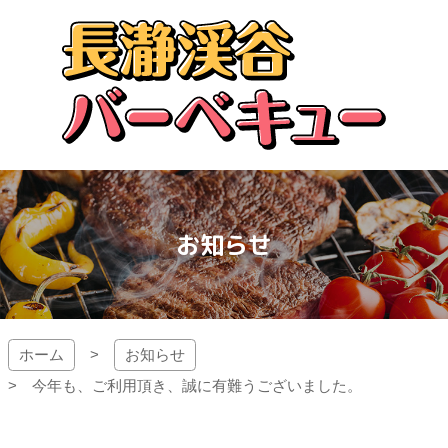
コ
ン
テ
ン
ツ
本
文
長瀞渓谷バーベキュー
へ
ス
キ
ッ
お知らせ
プ
ホーム
お知らせ
今年も、ご利用頂き、誠に有難うございました。