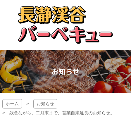
コ
ン
テ
ン
ツ
本
文
長瀞渓谷バーベキュー
へ
ス
キ
ッ
お知らせ
プ
ホーム
お知らせ
残念ながら、二月末まで、営業自粛延長のお知らせ。