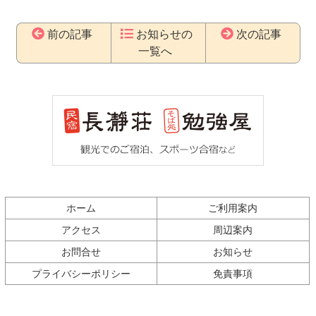
前の記事
お知らせの
次の記事
一覧へ
コ
ペ
ン
ー
テ
ジ
ン
の
ツ
先
本
頭
文
へ
の
戻
先
る
ホーム
ご利用案内
頭
へ
アクセス
周辺案内
戻
お問合せ
お知らせ
る
プライバシーポリシー
免責事項